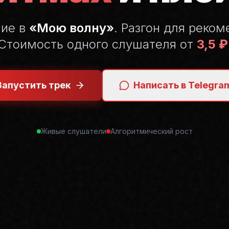
ние в
«Мою волну»
. Разгон для реком
Стоимость одного слушателя от
3,5 ₽
Запустить трек
Написать в Telegra
Живые слушатели
Алгоритмический рост