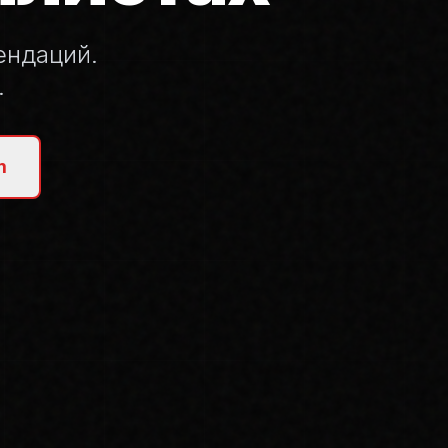
ендаций.
.
m