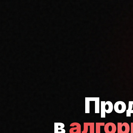
Про
в
алго