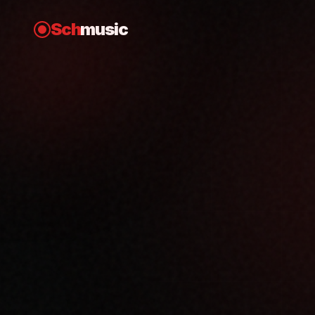
Sch
music