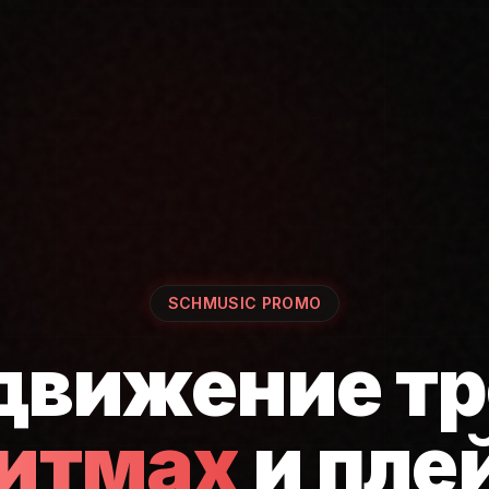
SCHMUSIC PROMO
движение тр
ритмах
и пле