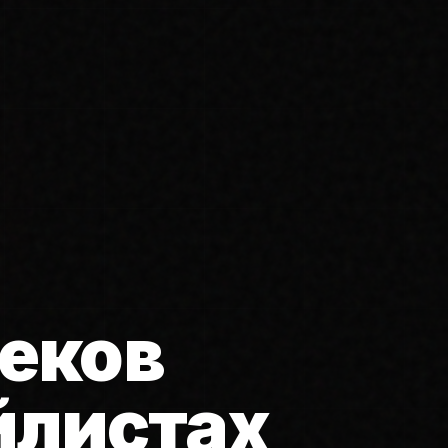
еков
йлистах