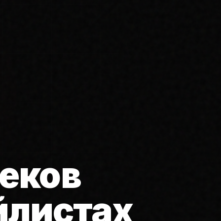
еков
йлистах