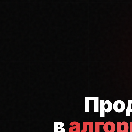
Про
в
алго