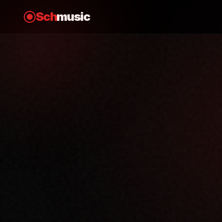
Sch
music