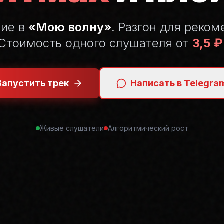
ние в
«Мою волну»
. Разгон для реком
Стоимость одного слушателя от
3,5 ₽
Запустить трек
Написать в Telegra
Живые слушатели
Алгоритмический рост