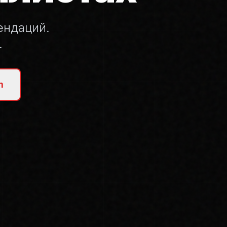
ендаций.
.
m