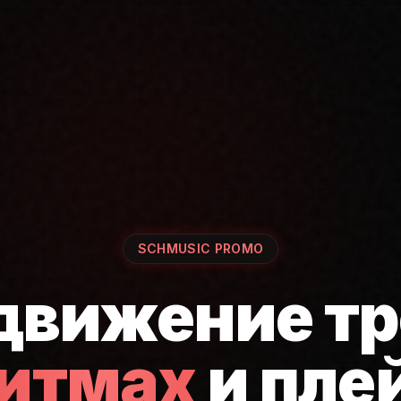
SCHMUSIC PROMO
движение тр
ритмах
и пле