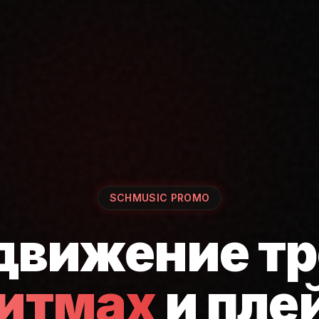
SCHMUSIC PROMO
движение тр
ритмах
и пле