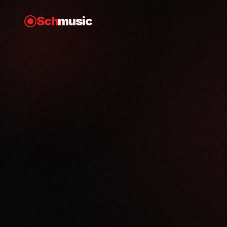
Sch
music