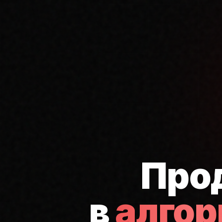
Про
в
алго