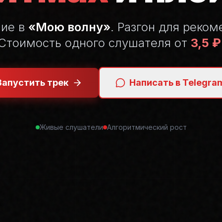
ние в
«Мою волну»
. Разгон для реком
Стоимость одного слушателя от
3,5 ₽
Запустить трек
Написать в Telegra
Живые слушатели
Алгоритмический рост