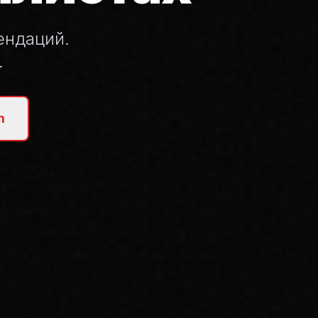
ендаций.
.
m