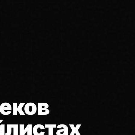
еков
йлистах