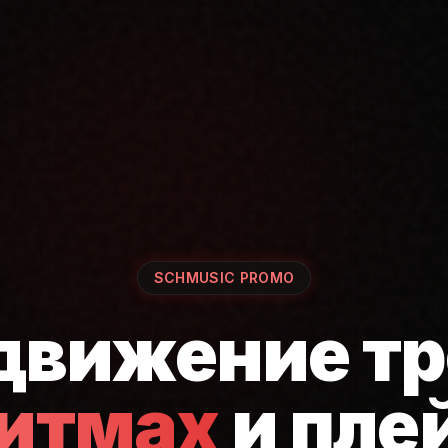
SCHMUSIC PROMO
движение тр
ритмах
и пле