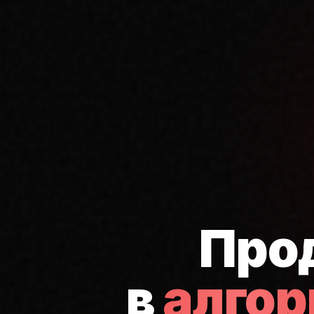
Про
в
алго