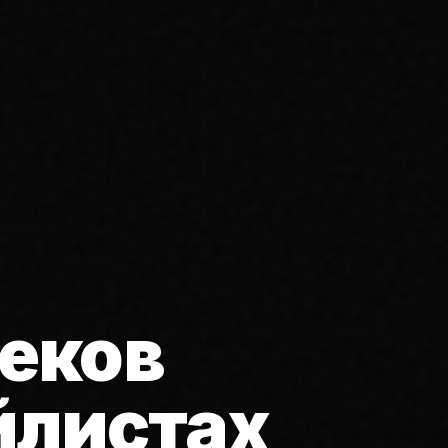
еков
йлистах