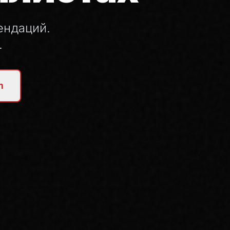
ендаций.
.
m