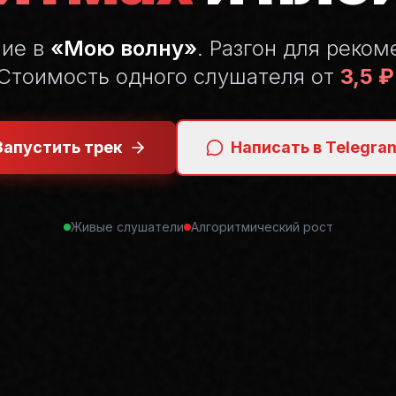
ние в
«Мою волну»
. Разгон для реком
Стоимость одного слушателя от
3,5 ₽
Запустить трек
Написать в Telegra
Живые слушатели
Алгоритмический рост