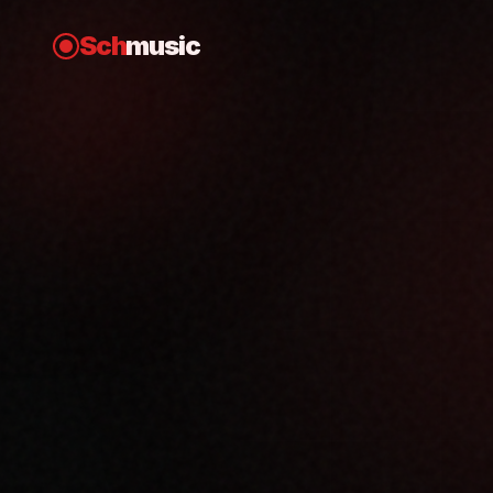
Sch
music