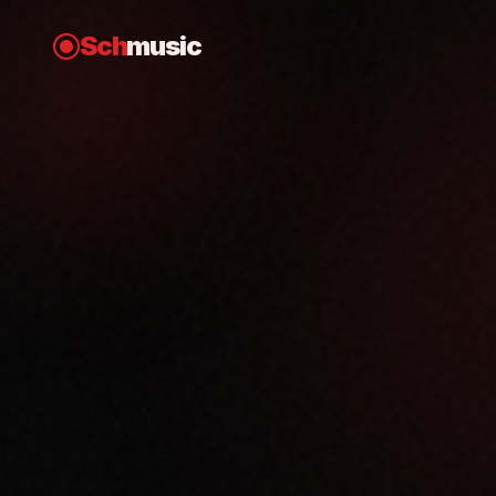
Sch
music