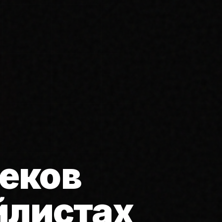
еков
йлистах