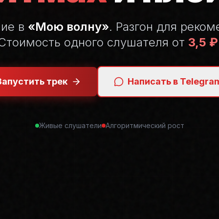
ние в
«Мою волну»
. Разгон для реком
Стоимость одного слушателя от
3,5 ₽
Запустить трек
Написать в Telegra
Живые слушатели
Алгоритмический рост