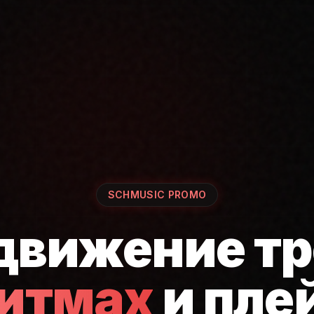
SCHMUSIC PROMO
движение тр
ритмах
и пле