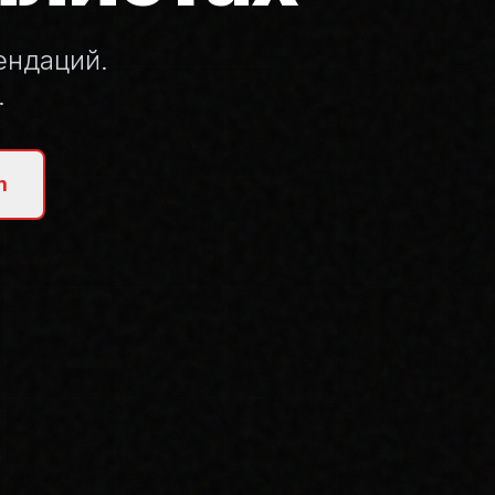
ендаций.
.
m