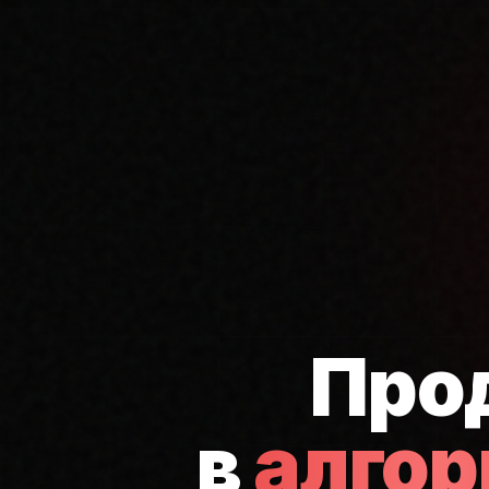
Про
в
алго