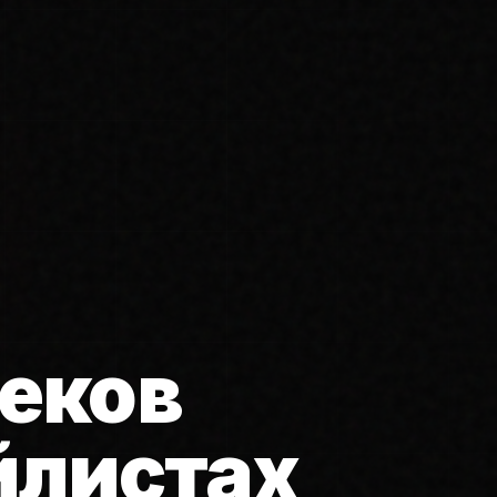
еков
йлистах