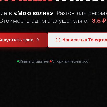
ние в
«Мою волну»
. Разгон для реком
Стоимость одного слушателя от
3,5 ₽
Запустить трек
Написать в Telegra
Живые слушатели
Алгоритмический рост