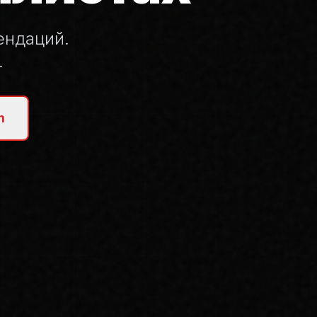
ендаций.
.
m