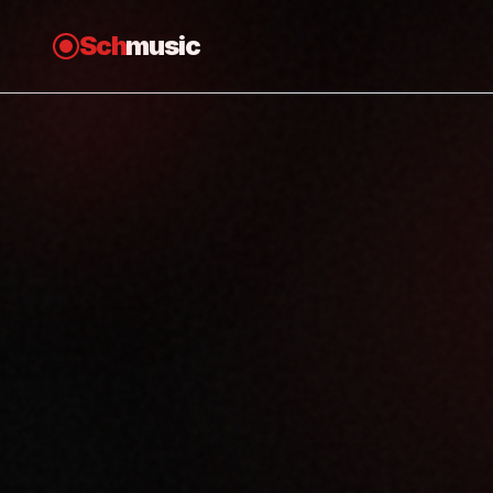
Sch
music