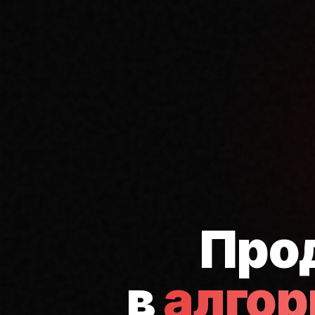
Про
в
алго