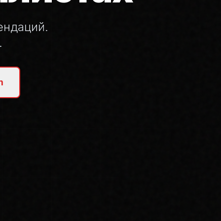
ендаций.
.
m