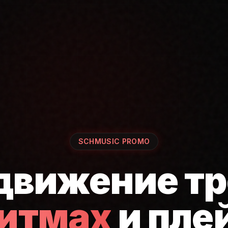
SCHMUSIC PROMO
движение тр
ритмах
и пле