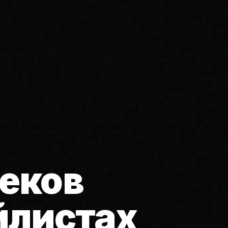
еков
йлистах