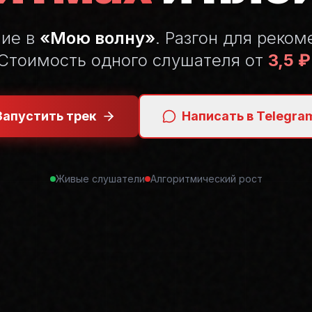
ние в
«Мою волну»
. Разгон для реком
Стоимость одного слушателя от
3,5 ₽
Запустить трек
Написать в Telegra
Живые слушатели
Алгоритмический рост