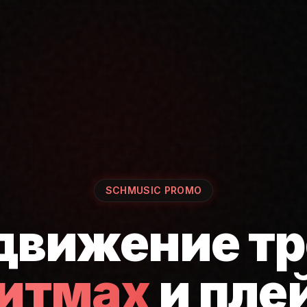
SCHMUSIC PROMO
движение тр
ритмах
и пле