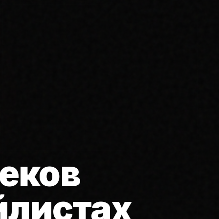
еков
йлистах