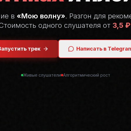
ние в
«Мою волну»
. Разгон для реком
Стоимость одного слушателя от
3,5 ₽
Запустить трек
Написать в Telegra
Живые слушатели
Алгоритмический рост