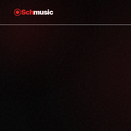
Sch
music