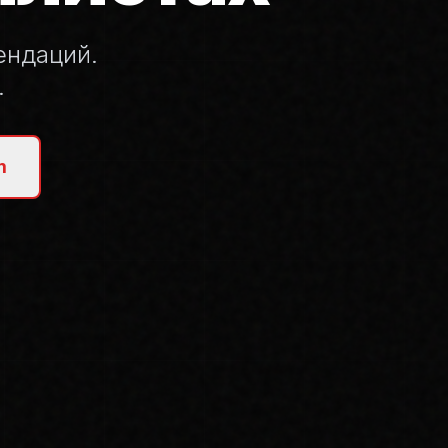
ендаций.
.
m