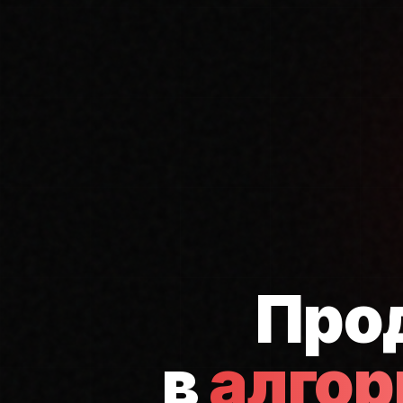
Про
в
алго