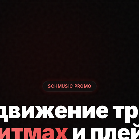
SCHMUSIC PROMO
движение тр
ритмах
и пле