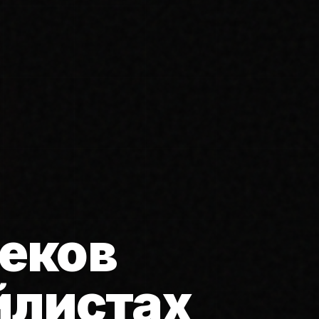
еков
йлистах