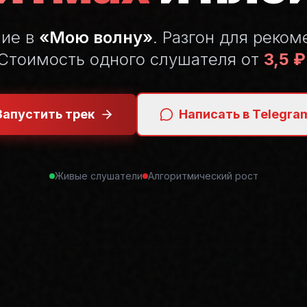
ние в
«Мою волну»
. Разгон для реком
Стоимость одного слушателя от
3,5 ₽
Запустить трек
Написать в Telegra
Живые слушатели
Алгоритмический рост