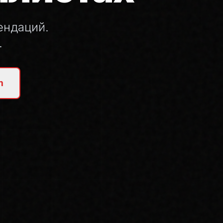
ендаций.
.
m