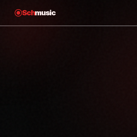
Sch
music