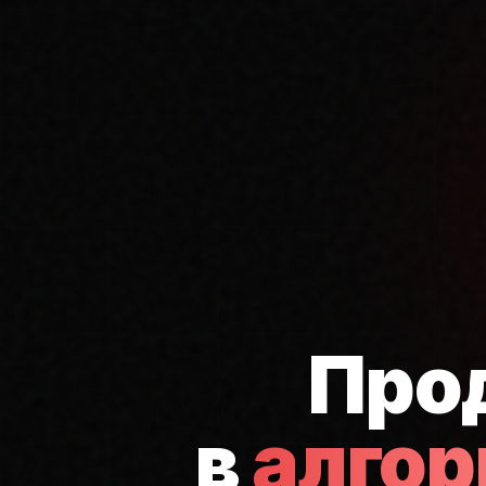
Про
в
алго