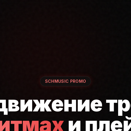
SCHMUSIC PROMO
движение тр
ритмах
и пле