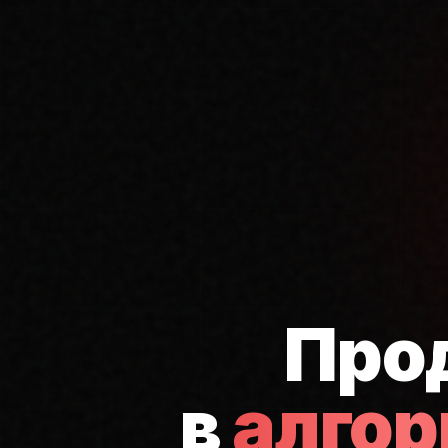
Про
в
алго