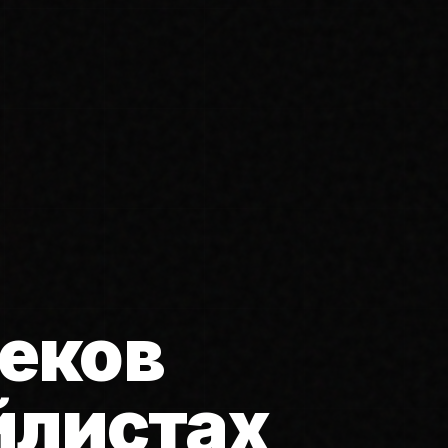
еков
йлистах