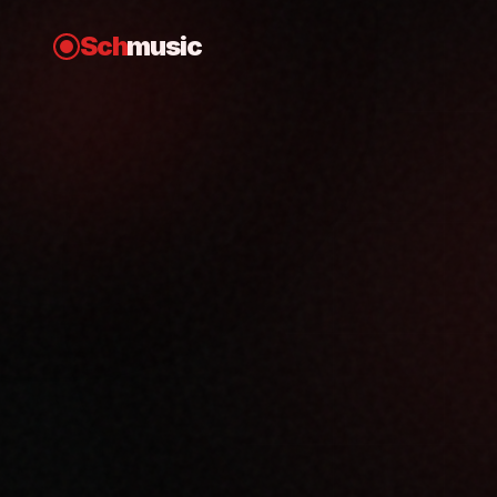
Sch
music