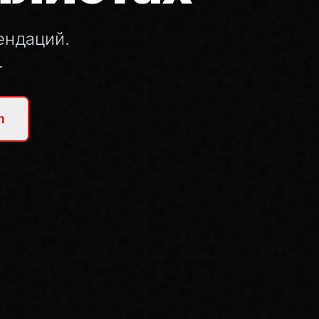
ендаций.
.
m