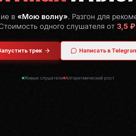
ние в
«Мою волну»
. Разгон для реком
Стоимость одного слушателя от
3,5 ₽
Запустить трек
Написать в Telegra
Живые слушатели
Алгоритмический рост