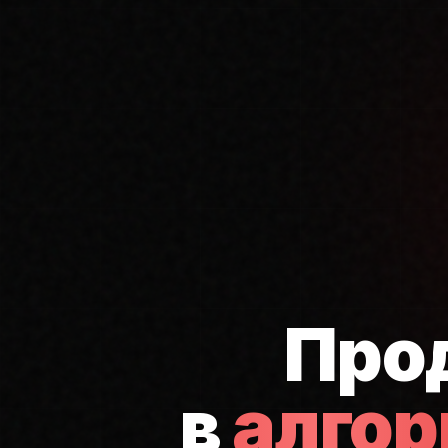
Про
в
алго