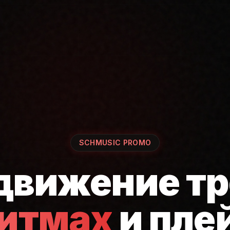
SCHMUSIC PROMO
движение тр
ритмах
и пле