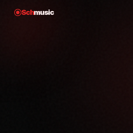
Sch
music