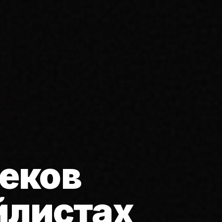
еков
йлистах