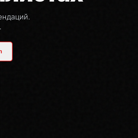
ендаций.
.
m