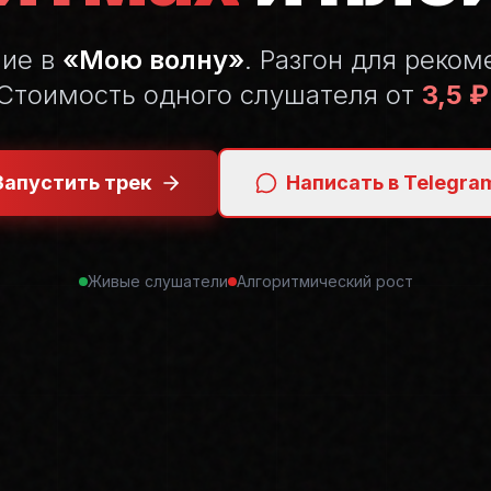
ние в
«Мою волну»
. Разгон для реком
Стоимость одного слушателя от
3,5 ₽
Запустить трек
Написать в Telegra
Живые слушатели
Алгоритмический рост