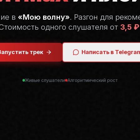
ние в
«Мою волну»
. Разгон для реком
Стоимость одного слушателя от
3,5 ₽
Запустить трек
Написать в Telegra
Живые слушатели
Алгоритмический рост