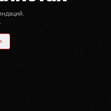
ендаций.
.
m