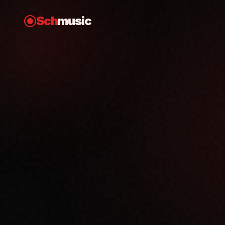
Sch
music