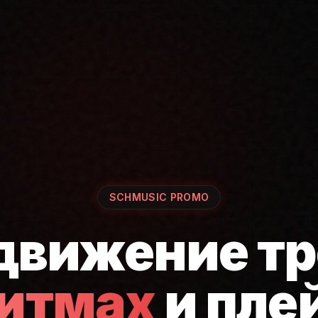
SCHMUSIC PROMO
движение тр
ритмах
и пле