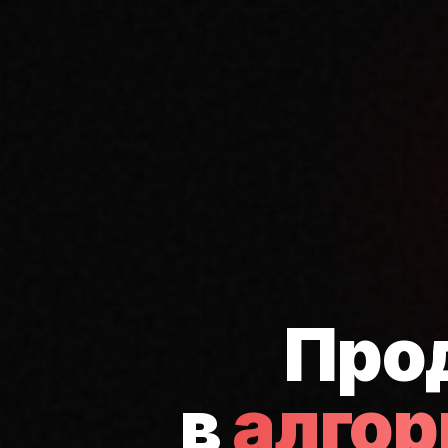
Про
в
алго