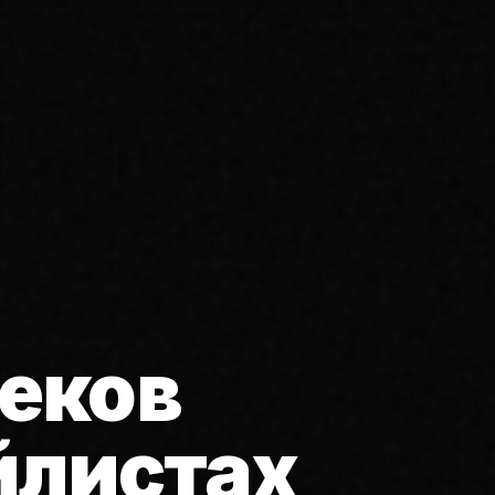
еков
йлистах