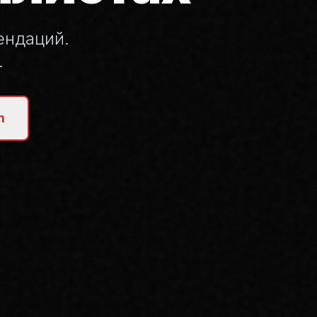
ендаций.
.
m