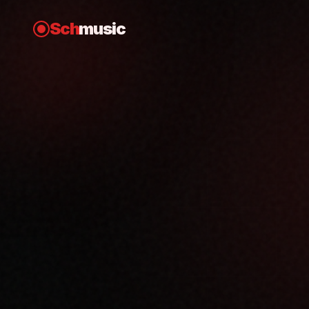
Sch
music