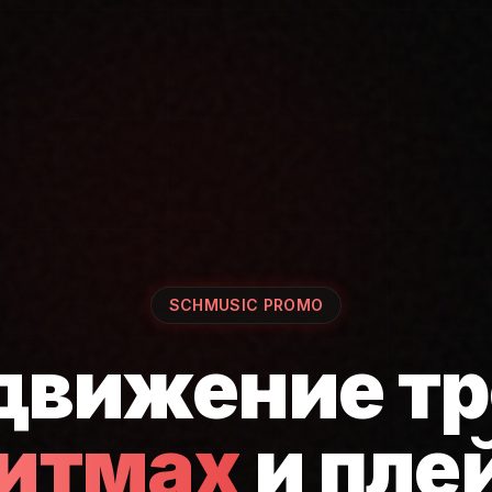
SCHMUSIC PROMO
движение тр
ритмах
и пле