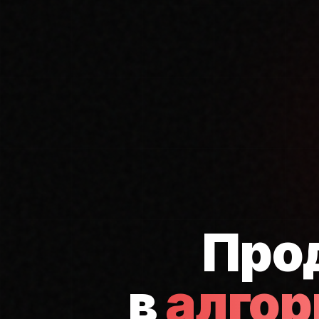
Про
в
алго