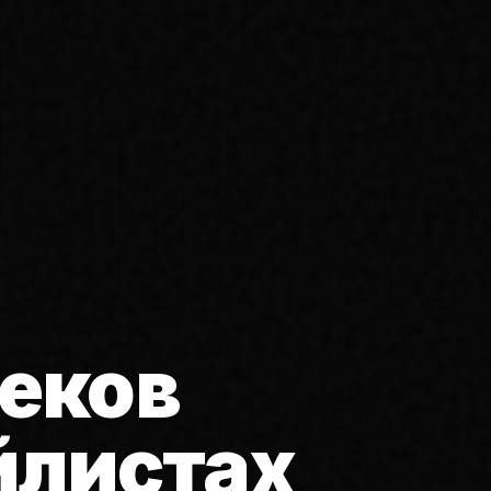
еков
йлистах