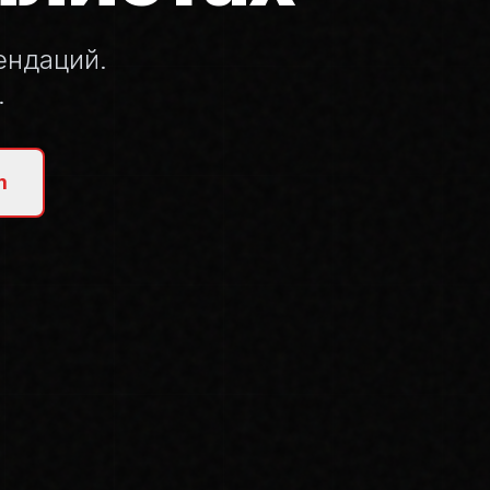
ендаций.
.
m