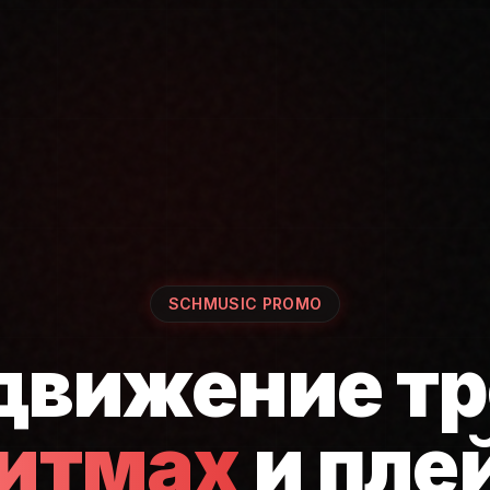
SCHMUSIC PROMO
движение тр
ритмах
и пле