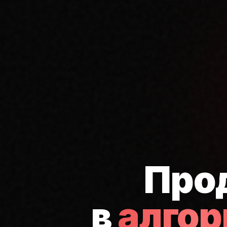
Про
в
алго