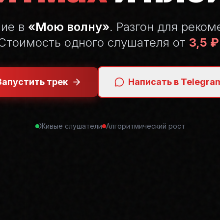
ние в
«Мою волну»
. Разгон для реком
Стоимость одного слушателя от
3,5 ₽
Запустить трек
Написать в Telegra
Живые слушатели
Алгоритмический рост