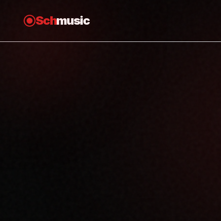
Sch
music