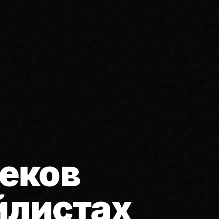
еков
йлистах