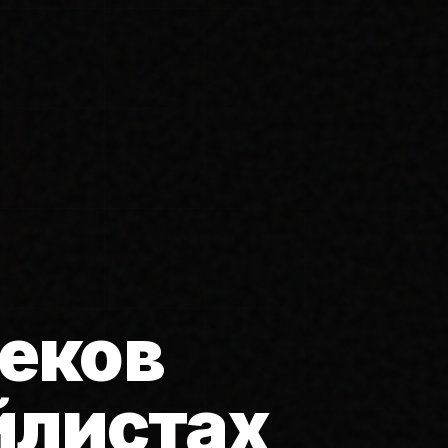
еков
йлистах