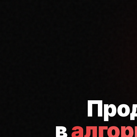
Про
в
алго