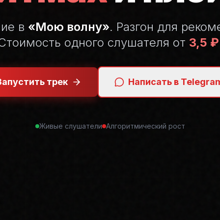
ние в
«Мою волну»
. Разгон для реком
Стоимость одного слушателя от
3,5 ₽
Запустить трек
Написать в Telegra
Живые слушатели
Алгоритмический рост