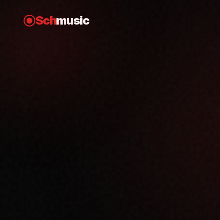
Sch
music