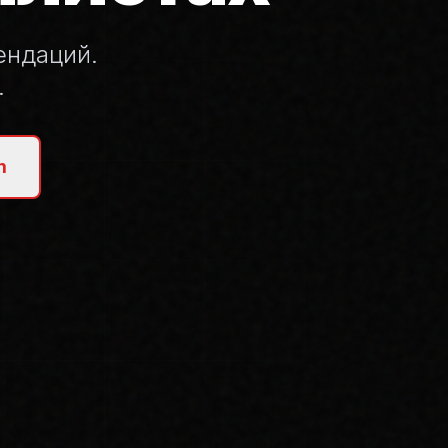
ендаций.
.
m