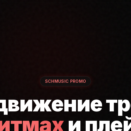
SCHMUSIC PROMO
движение тр
ритмах
и пле