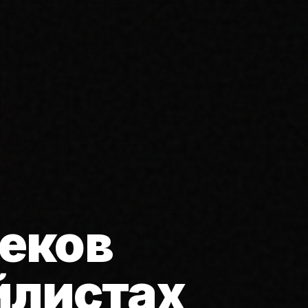
еков
йлистах