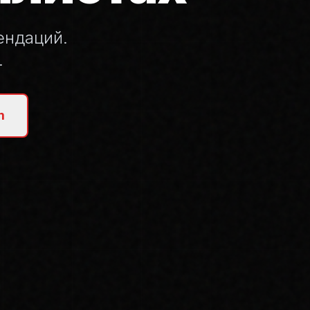
ендаций.
.
m