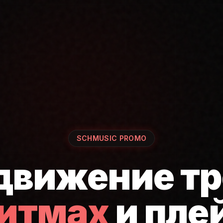
SCHMUSIC PROMO
движение тр
ритмах
и пле