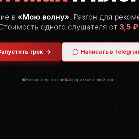
ние в
«Мою волну»
. Разгон для реком
Стоимость одного слушателя от
3,5 ₽
Запустить трек
Написать в Telegra
Живые слушатели
Алгоритмический рост