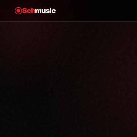
Sch
music