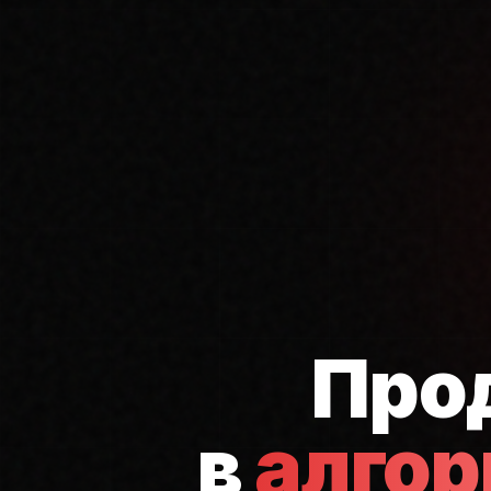
Про
в
алго