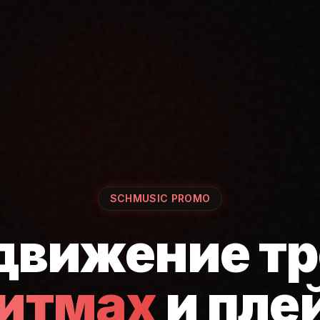
SCHMUSIC PROMO
движение тр
ритмах
и пле