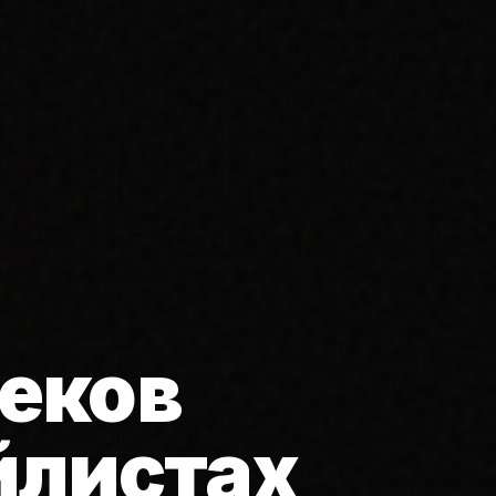
еков
йлистах