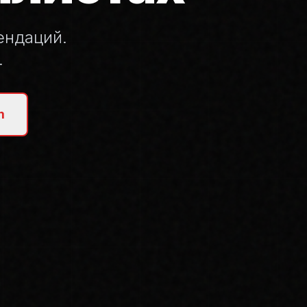
ендаций.
.
m