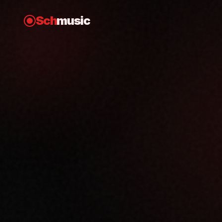
Sch
music