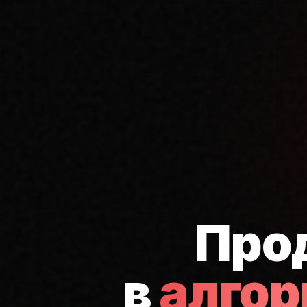
Про
в
алго