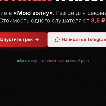
ние в
«Мою волну»
. Разгон для реком
Стоимость одного слушателя от
3,5 ₽
Запустить трек
Написать в Telegra
Живые слушатели
Алгоритмический рост