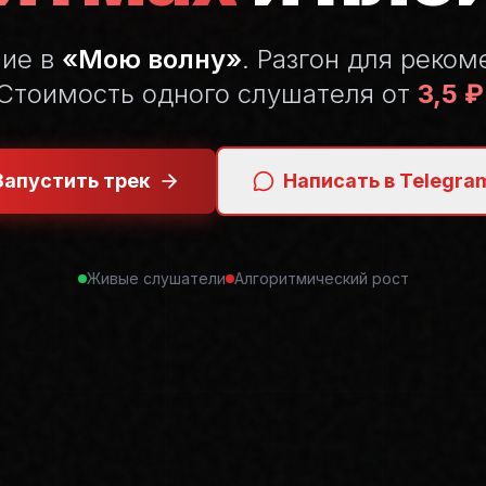
ние в
«Мою волну»
. Разгон для реком
Стоимость одного слушателя от
3,5 ₽
Запустить трек
Написать в Telegra
Живые слушатели
Алгоритмический рост