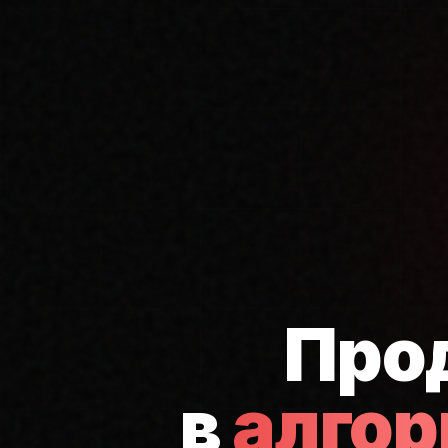
Про
в
алго