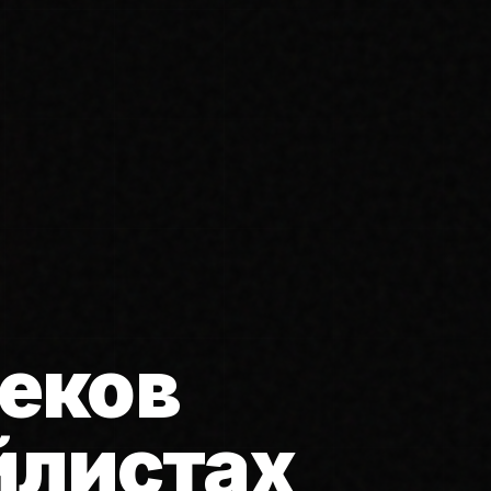
еков
йлистах