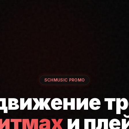
SCHMUSIC PROMO
движение тр
ритмах
и пле