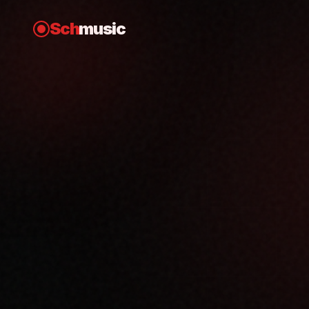
Sch
music