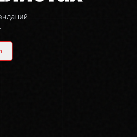
ендаций.
.
m