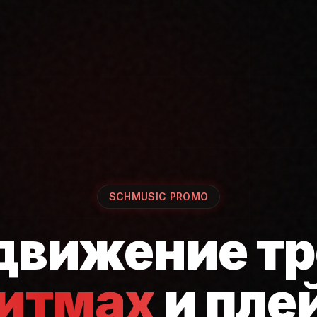
SCHMUSIC PROMO
движение тр
ритмах
и пле