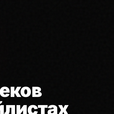
еков
йлистах