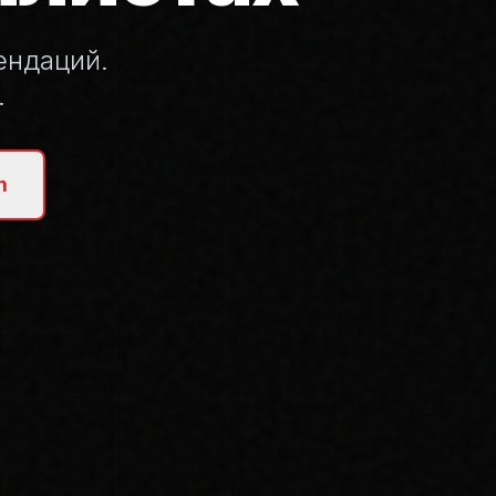
ендаций.
.
m