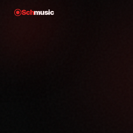
Sch
music