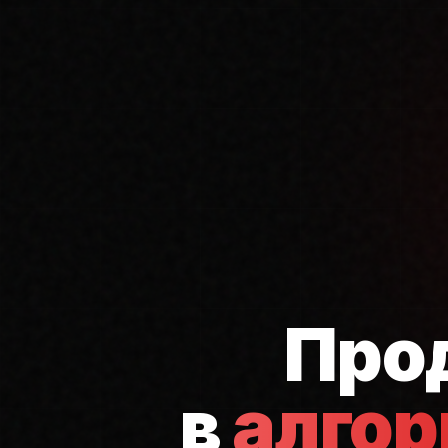
Про
в
алго