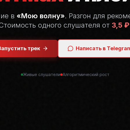
ние в
«Мою волну»
. Разгон для реком
Стоимость одного слушателя от
3,5 ₽
Запустить трек
Написать в Telegra
Живые слушатели
Алгоритмический рост