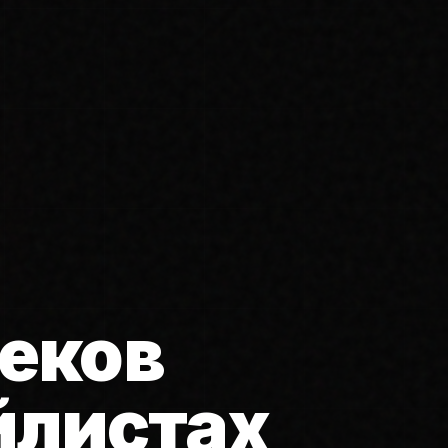
еков
йлистах