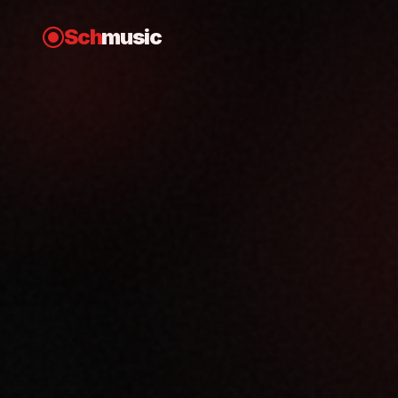
Sch
music