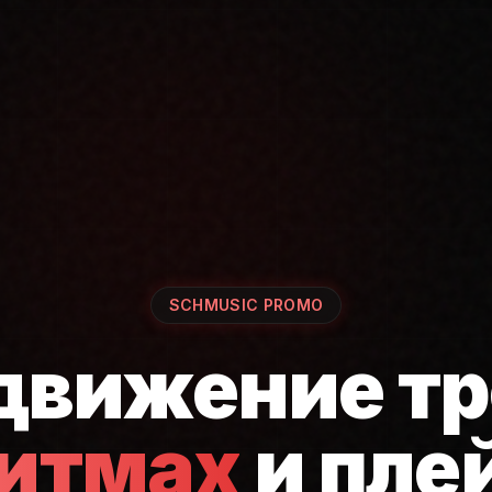
SCHMUSIC PROMO
движение тр
ритмах
и пле