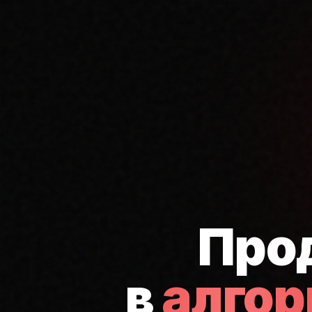
Про
в
алго