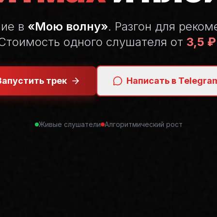
ние в
«Мою волну»
. Разгон для реком
Стоимость одного слушателя от
3,5 ₽
Запустить трек
Написать в Telegra
Живые слушатели
Алгоритмический рост