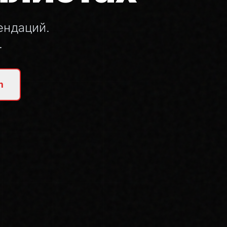
ендаций.
.
m