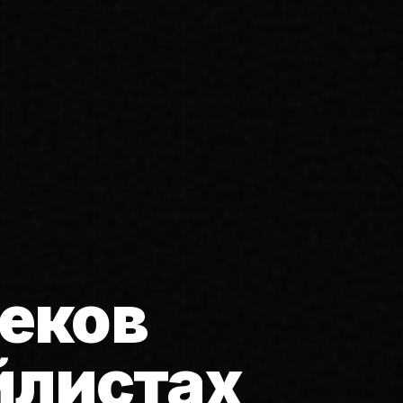
еков
йлистах