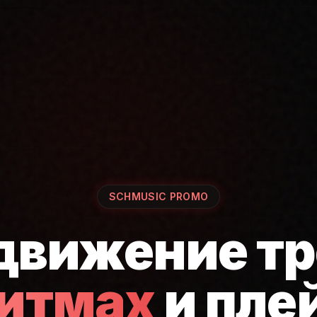
SCHMUSIC PROMO
движение тр
ритмах
и пле