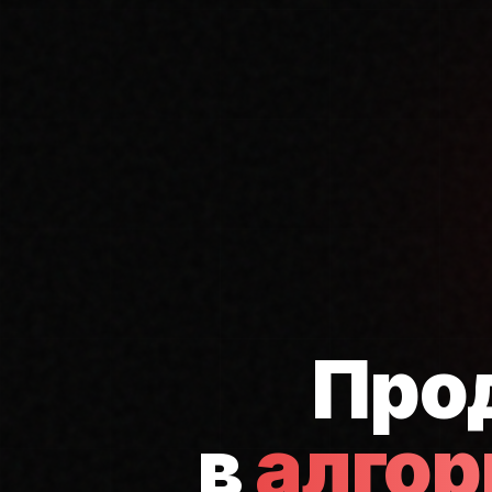
Про
в
алго