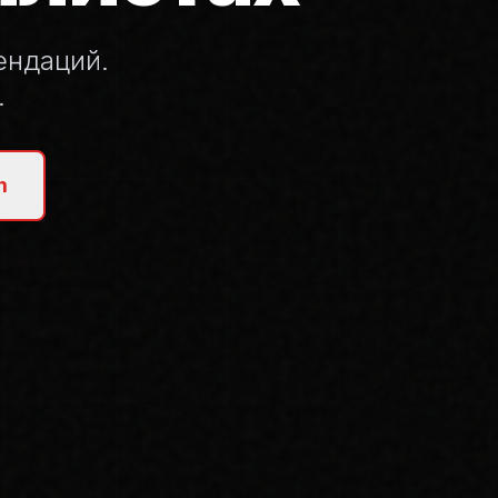
ендаций.
.
m