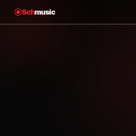
Sch
music