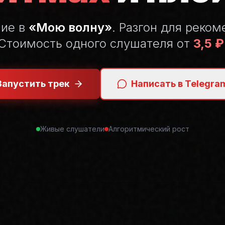
ние в
«Мою волну»
. Разгон для реком
Стоимость одного слушателя от
3,5 ₽
Запустить трек
Написать в Telegra
Живые слушатели
Алгоритмический рост