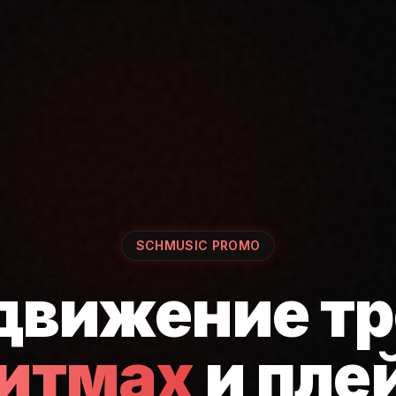
SCHMUSIC PROMO
движение тр
ритмах
и пле