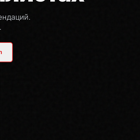
ендаций.
.
m