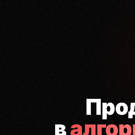
Про
в
алго