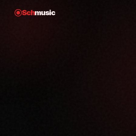
Sch
music