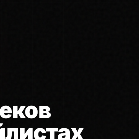
еков
йлистах