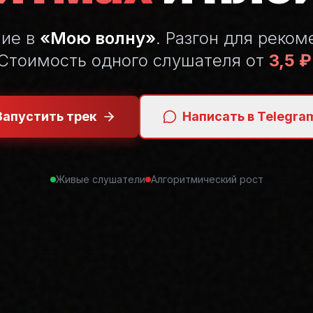
ние в
«Мою волну»
. Разгон для реком
Стоимость одного слушателя от
3,5 ₽
Запустить трек
Написать в Telegra
Живые слушатели
Алгоритмический рост