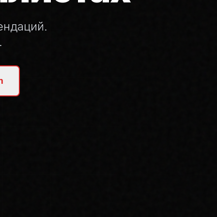
ендаций.
.
m