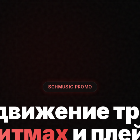
SCHMUSIC PROMO
движение тр
ритмах
и пле