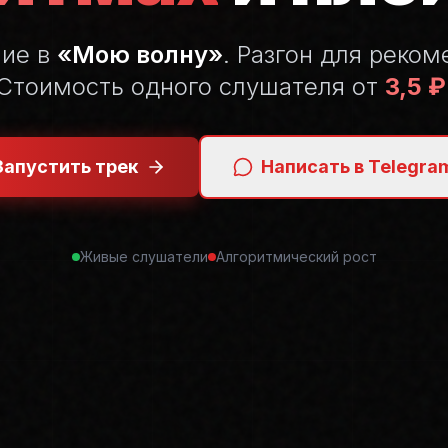
ние в
«Мою волну»
. Разгон для реком
Стоимость одного слушателя от
3,5 ₽
Запустить трек
Написать в Telegra
Живые слушатели
Алгоритмический рост