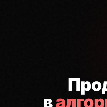
Про
в
алго