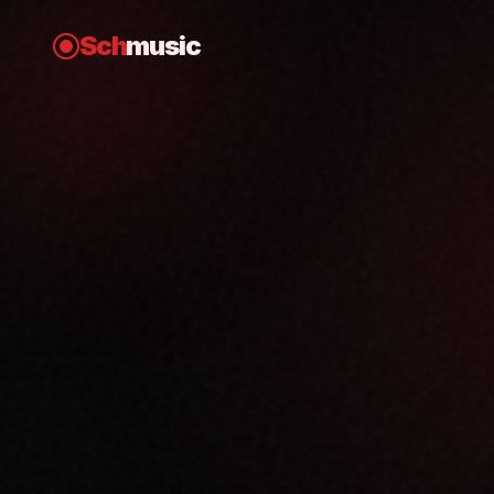
Sch
music