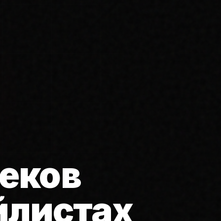
еков
йлистах